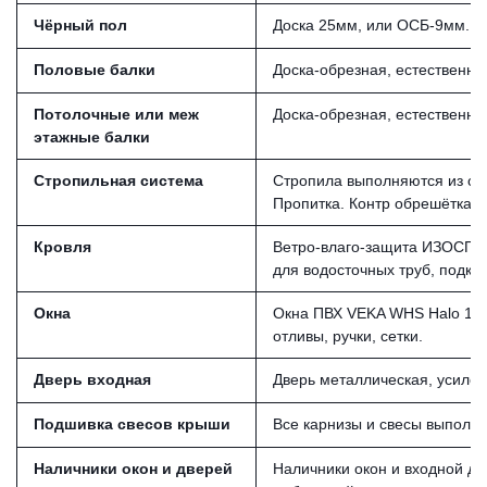
Чёрный пол
Доска 25мм, или ОСБ-9мм.Ве
Половые балки
Доска-обрезная, естественно
Потолочные или меж
Доска-обрезная, естественн
этажные балки
Стропильная система
Стропила выполняются из обр
Пропитка. Контр обрешётка и
Кровля
Ветро-влаго-защита ИЗОСПАН
для водосточных труб, подкра
Окна
Окна ПВХ VEKA WHS Halo 11
отливы, ручки, сетки.
Дверь входная
Дверь металлическая, усилен
Подшивка свесов крыши
Все карнизы и свесы выполня
Наличники окон и дверей
Наличники окон и входной две