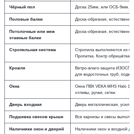
Чёрный пол
Доска 25мм, или ОСБ-9мм.Ве
Половые балки
Доска-обрезная, естественно
Потолочные или меж
Доска-обрезная, естественн
этажные балки
Стропильная система
Стропила выполняются из обр
Пропитка. Контр обрешётка и
Кровля
Ветро-влаго-защита ИЗОСПАН
для водосточных труб, подкра
Окна
Окна ПВХ VEKA WHS Halo 11
отливы, ручки, сетки.
Дверь входная
Дверь металлическая, усилен
Подшивка свесов крыши
Все карнизы и свесы выполня
Наличники окон и дверей
Наличники окон и входной две