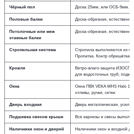
Чёрный пол
Доска 25мм, или ОСБ-9мм.Ве
Половые балки
Доска-обрезная, естественно
Потолочные или меж
Доска-обрезная, естественн
этажные балки
Стропильная система
Стропила выполняются из обр
Пропитка. Контр обрешётка и
Кровля
Ветро-влаго-защита ИЗОСПАН
для водосточных труб, подкра
Окна
Окна ПВХ VEKA WHS Halo 11
отливы, ручки, сетки.
Дверь входная
Дверь металлическая, усилен
Подшивка свесов крыши
Все карнизы и свесы выполня
Наличники окон и дверей
Наличники окон и входной две